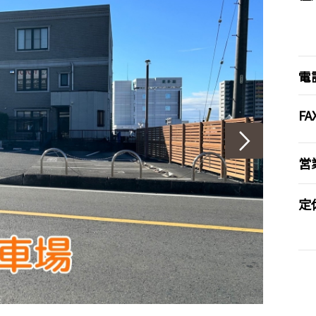
電
FA
営
定