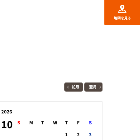
地図を見る
前月
翌月