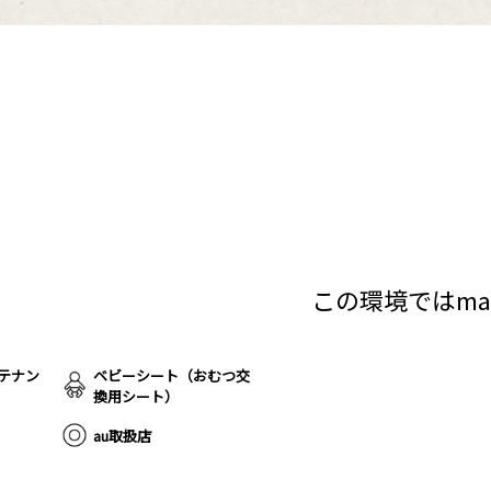
この環境ではma
テナン
ベビーシート（おむつ交
換用シート）
ト
au取扱店