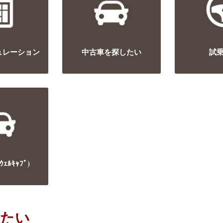
ュレーション
中古車を探したい
試
ｪﾙｷｬﾌﾞ)
したい