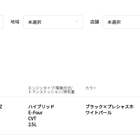
地域
店舗
未選択
未選択
エンジンタイプ/駆動方式/
カラー
トランスミッション/排気量
Z
ハイブリッド
ブラック×プレシャスホ
E-Four
ワイトパール
CVT
2.5L