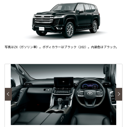
写真はZX（ガソリン車）。ボディカラーはブラック〈202〉。内装色はブラック。