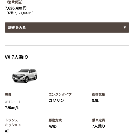
（消費税込）
7,836,400 円
（税抜 7,124,000 円）
詳細をみる
VX 7人乗り
燃費
エンジンタイプ
総排気量
ガソリン
3.5L
WLTCモード
7.9km/L
トランス
駆動方式
乗車定員
ミッション
4WD
7人乗り
AT