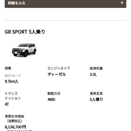
詳細をみる
GR SPORT 5人乗り
燃費
エンジンタイプ
総排気量
ディーゼル
3.3L
WLTCモード
9.7km/L
トランス
駆動方式
乗車定員
ミッション
4WD
5人乗り
AT
車両本体価格
（消費税込）
8,136,700 円