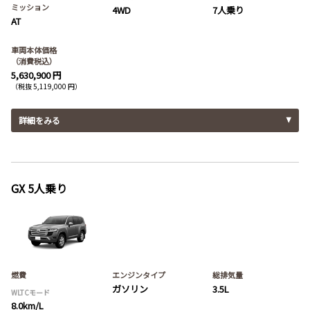
ミッション
4WD
7人乗り
AT
車両本体価格
（消費税込）
5,630,900 円
（税抜 5,119,000 円）
詳細をみる
GX 5人乗り
燃費
エンジンタイプ
総排気量
ガソリン
3.5L
WLTCモード
8.0km/L