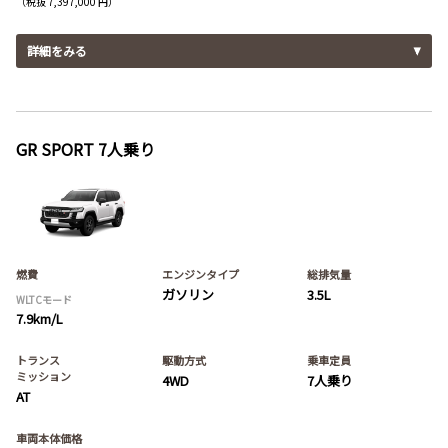
（税抜 7,397,000 円）
詳細をみる
GR SPORT 7人乗り
燃費
エンジンタイプ
総排気量
ガソリン
3.5L
WLTCモード
7.9km/L
トランス
駆動方式
乗車定員
ミッション
4WD
7人乗り
AT
車両本体価格