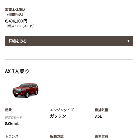
車両本体価格
（消費税込）
6,436,100 円
（税抜 5,851,000 円）
詳細をみる
AX 7人乗り
燃費
エンジンタイプ
総排気量
ガソリン
3.5L
WLTCモード
8.0km/L
トランス
駆動方式
乗車定員