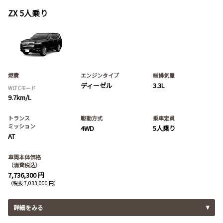
ZX 5人乗り
燃費
エンジンタイプ
総排気量
ディーゼル
3.3L
WLTCモード
9.7km/L
トランス
駆動方式
乗車定員
ミッション
4WD
5人乗り
AT
車両本体価格
（消費税込）
7,736,300 円
（税抜 7,033,000 円）
詳細をみる