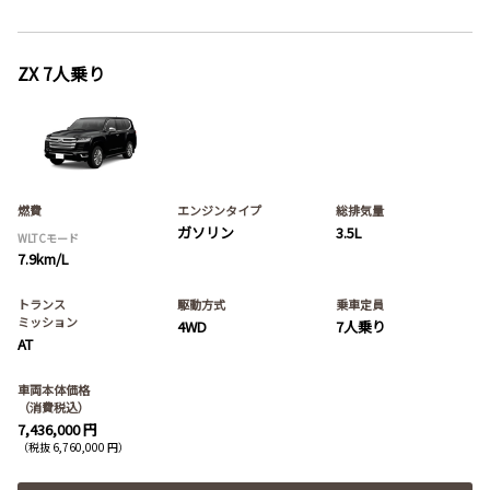
ZX 7人乗り
燃費
エンジンタイプ
総排気量
ガソリン
3.5L
WLTCモード
7.9km/L
トランス
駆動方式
乗車定員
ミッション
4WD
7人乗り
AT
車両本体価格
（消費税込）
7,436,000 円
（税抜 6,760,000 円）