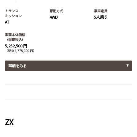
トランス
駆動方式
乗車定員
ミッション
4WD
5人乗り
AT
車両本体価格
（消費税込）
5,252,500 円
（税抜 4,775,000 円）
詳細をみる
ZX