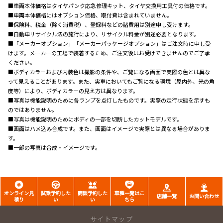
■車両本体価格はタイヤパンク応急修理キット、タイヤ交換用工具付の価格です。
■車両本体価格にはオプション価格、取付費は含まれていません。
■保険料、税金（除く消費税）、登録料などの諸費用は別途申し受けます。
■自動車リサイクル法の施行により、リサイクル料金が別途必要となります。
■「メーカーオプション」「メーカーパッケージオプション」はご注文時に申し受
けます。メーカーの工場で装着するため、ご注文後はお受けできませんのでご了承
ください。
■ボディカラーおよび内装色は撮影の条件や、ご覧になる画面で実際の色とは異な
って見えることがあります。また、実車においてもご覧になる環境（屋内外、光の角
度等）により、ボディカラーの見え方は異なります。
■写真は機能説明のために各ランプを点灯したものです。実際の走行状態を示すも
のではありません。
■写真は機能説明のためにボディの一部を切断したカットモデルです。
■画面はハメ込み合成です。また、画面はイメージで実際とは異なる場合がありま
す。
■一部の写真は合成・イメージです。
オンライン見
試乗予約した
商談予約した
車種一覧はこ
店舗一覧
お問い合わせ
積り
い
い
ちら
サイトマップ