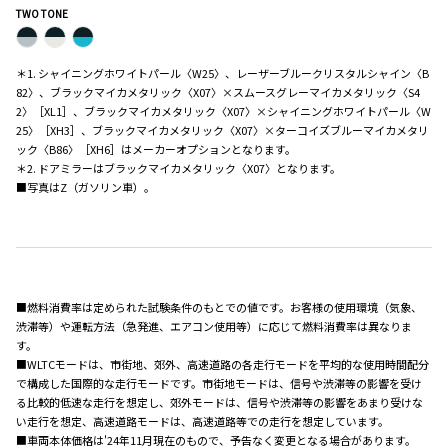
TWO TONE
＊1. シャイニングホワイトパール〈W25〉、レーザーブルークリスタルシャイン〈B
82〉、ブラックマイカメタリック〈X07〉×スムースグレーマイカメタリック〈S4
2〉［XL1］、ブラックマイカメタリック〈X07〉×シャイニングホワイトパール〈W
25〉［XH3］、ブラックマイカメタリック〈X07〉×ターコイズブルーマイカメタリ
ック〈B86〉［XH6］はメーカーオプションとなります。
＊2. ドアミラーはブラックマイカメタリック〈X07〉となります。
■写真はZ（ガソリン車）。
■燃料消費率は定められた試験条件のもとでの値です。お客様の使用環境（気象、
渋滞等）や運転方法（急発進、エアコン使用等）に応じて燃料消費率は異なりま
す。
■WLTCモードは、市街地、郊外、高速道路の各走行モードを平均的な使用時間配分
で構成した国際的な走行モードです。市街地モードは、信号や渋滞等の影響を受け
る比較的低速な走行を想定し、郊外モードは、信号や渋滞等の影響をあまり受けな
い走行を想定、高速道路モードは、高速道路等での走行を想定しています。
■車両本体価格は'24年11月現在のもので、予告なく変更となる場合があります。