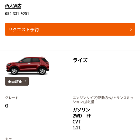
西大須店
052-331-9251
リクエスト予約
ライズ
車両詳細
グレード
エンジンタイプ
/駆動方式/
トランスミッ
ション
/排気量
G
ガソリン
2WD FF
CVT
1.2L
カラー