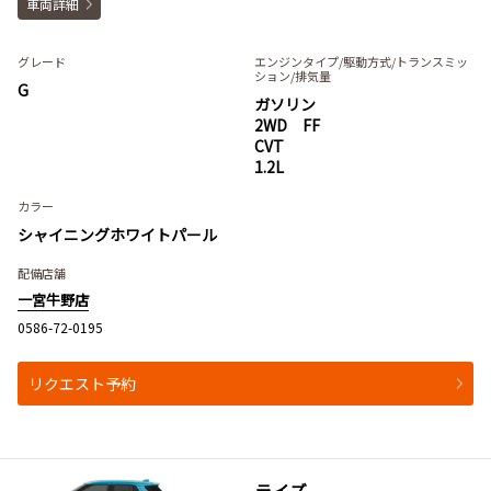
車両詳細
グレード
エンジンタイプ
/駆動方式/
トランスミッ
ション
/排気量
G
ガソリン
2WD FF
CVT
1.2L
カラー
シャイニングホワイトパール
配備店舗
一宮牛野店
0586-72-0195
リクエスト予約
ライズ