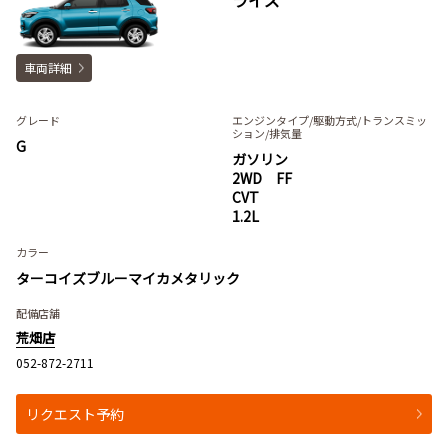
車両詳細
グレード
エンジンタイプ
/駆動方式/
トランスミッ
ション
/排気量
G
ガソリン
2WD FF
CVT
1.2L
カラー
ターコイズブルーマイカメタリック
配備店舗
荒畑店
052-872-2711
リクエスト予約