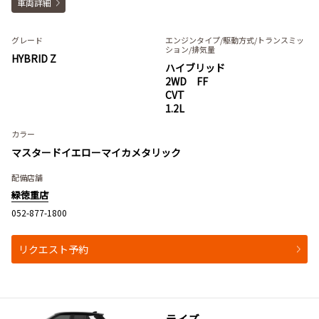
車両詳細
グレード
エンジンタイプ
/駆動方式/
トランスミッ
ション
/排気量
HYBRID Z
ハイブリッド
2WD FF
CVT
1.2L
カラー
マスタードイエローマイカメタリック
配備店舗
緑徳重店
052-877-1800
リクエスト予約