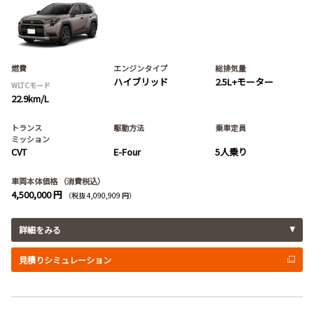
燃費
エンジンタイプ
総排気量
ハイブリッド
2.5L+モーター
WLTCモード
22.9km/L
トランス
駆動方法
乗車定員
ミッション
CVT
E-Four
5人乗り
車両本体価格
（消費税込）
4,500,000 円
（税抜 4,090,909 円）
詳細をみる
見積りシミュレーション