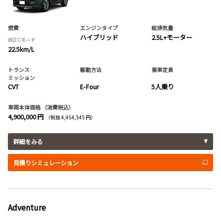
燃費
エンジンタイプ
総排気量
ハイブリッド
2.5L+モーター
WLTCモード
22.5km/L
トランス
駆動方法
乗車定員
ミッション
CVT
E-Four
5人乗り
車両本体価格
（消費税込）
4,900,000 円
（税抜 4,454,545 円）
詳細をみる
見積りシミュレーション
Adventure