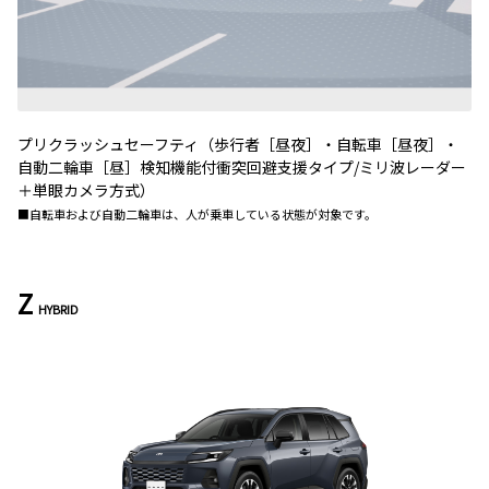
プリクラッシュセーフティ（歩行者［昼夜］・自転車［昼夜］・
自動二輪車［昼］検知機能付衝突回避支援タイプ/ミリ波レーダー
＋単眼カメラ方式）
■自転車および自動二輪車は、人が乗車している状態が対象です。
Z
HYBRID