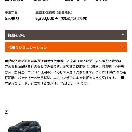
乗車定員
車両本体価格（消費税込）
5人乗り
6,300,000円
（税抜5,727,273円）
詳細をみる
見積りシミュレーション
■燃料消費率や充電電力使用時走行距離、交流電力量消費率および電力消費率は、
定められた試験条件のもとでの値です。お客様の使用環境（気象、渋滞等）や運転
方法（急発進、エアコン使用等）に応じて大きく異なります。とくに1日当たりの走
行距離、バッテリーの充電状態、エアコン使用による影響を大きく受けます。 ■
本諸元のモード走行における表示は、“WLTCモード”です。
Z