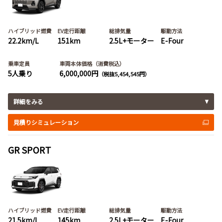
ハイブリッド燃費
EV走行距離
総排気量
駆動方法
22.2km/L
151km
2.5L+モーター
E-Four
乗車定員
車両本体価格（消費税込）
5人乗り
6,000,000円
（税抜5,454,545円）
詳細をみる
見積りシミュレーション
GR SPORT
ハイブリッド燃費
EV走行距離
総排気量
駆動方法
21.5km/L
145km
2.5L+モーター
E-Four