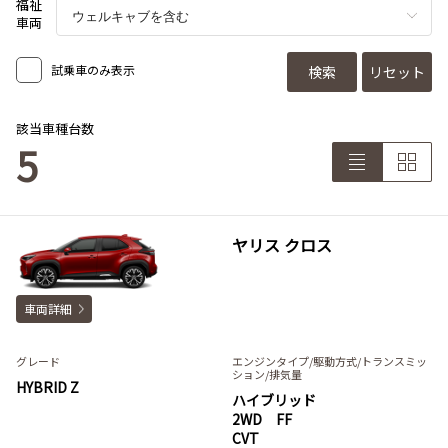
福祉
車両
試乗車のみ表示
検索
リセット
該当車種台数
5
ヤリス クロス
車両詳細
グレード
エンジンタイプ
/駆動方式/
トランスミッ
ション
/排気量
HYBRID Z
ハイブリッド
2WD FF
CVT