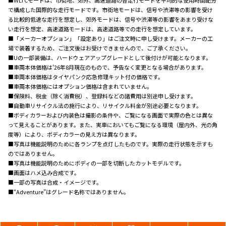
で構成した国際的な走行モードです。市街地モードは、信号や渋滞等の影響を受け
る比較的低速な走行を想定し、郊外モードは、信号や渋滞等の影響をあまり受けな
い走行を想定、高速道路モードは、高速道路等での走行を想定しています。
■「メーカーオプション」「設定あり」はご注文時に申し受けます。メーカーの工
場で装着するため、ご注文後はお受けできませんので、ご了承ください。
■Uの一部装備は、ハードウェアアップグレードとして後付けが可能となります。
■車両本体価格は'26年8月現在のもので、予告なく変更となる場合があります。
■車両本体価格はタイヤパンク応急修理キット付の価格です。
■車両本体価格にはオプション価格は含まれていません。
■保険料、税金（除く消費税）、登録料などの諸費用は別途申し受けます。
■自動車リサイクル法の施行により、リサイクル料金が別途必要となります。
■ボディカラーおよび内装色は撮影の条件や、ご覧になる画面で実際の色とは異な
って見えることがあります。また、実車においてもご覧になる環境（屋内外、光の角
度等）により、ボディカラーの見え方は異なります。
■写真は機能説明のために各ランプを点灯したものです。実際の走行状態を示すも
のではありません。
■写真は機能説明のためにボディの一部を切断したカットモデルです。
■画面はハメ込み合成です。
■一部の写真は合成・イメージです。
■“Adventure”はグレード名称ではありません。